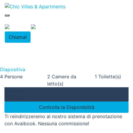
Home
Chi Siamo
Strutture
Visita Fuerteventura
Contatto
Chiama!
Corralejo
Villa Nora Deluxe
Diapositiva
4 Persone
2 Camere da
1 Toilette(s)
letto(s)
Prezzo da
95€
notte
Controlla la Disponibilità
Ti reindirizzeremo al nostro sistema di prenotazione
con Avaibook. Nessuna commissione!