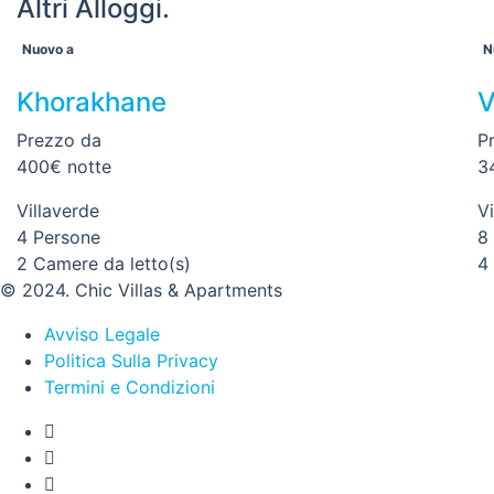
Altri Alloggi.
Nuovo a
N
Khorakhane
V
Prezzo da
P
400€
notte
3
Villaverde
Vi
4 Persone
8
2 Camere da letto(s)
4
© 2024. Chic Villas & Apartments
Avviso Legale
Politica Sulla Privacy
Termini e Condizioni